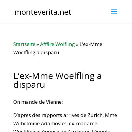
monteverita.net
Startseite
»
Affäre Wölfling
»
L’ex-Mme
Woelfling a disparu
L’ex-Mme Woelfling a
disparu
On mande de Vienne:
D’après des rapports arrivés de Zurich, Mme
Wilhelmine Adamovics, ex-madame
Woelfling et épouse de l’archiduc Léopold