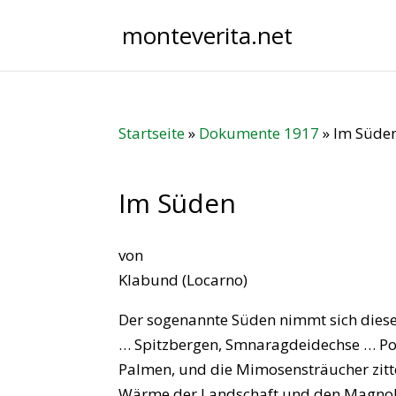
monteverita.net
Startseite
»
Dokumente 1917
»
Im Süde
Im Süden
von
Klabund (Locarno)
Der sogenannte Süden nimmt sich dieses 
… Spitzbergen, Smnaragdeidechse … Pol
Palmen, und die Mimosensträucher zitte
Wärme der Landschaft und den Magnol