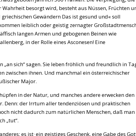
 Wahrheit besorgt wird, besteht aus Nüssen, Früchten u
d griechischen Gewändern Das ist gesund und« soll
chkommen leiblich oder geistig zernagter Großstadtmensc
, äffisch langen Armen und gebogenen Beinen wie
llenberg, in der Rolle eines Asconesen! Eine
 „an sich“ sagen. Sie leben fröhlich und freundlich in Ta
en zwischen ihnen. Und manchmal ein österreichischer
eußischer Major.
mhüpfen in der Natur, und manches andere erwecken den
r. Denn: der Irrtum aller tendenziösen und praktischen
d noch nicht dadurch zum natürlichen Menschen, daß man
ch „tut“.
anderes: es ist· ein geistiges Geschenk, eine Gabe des Got