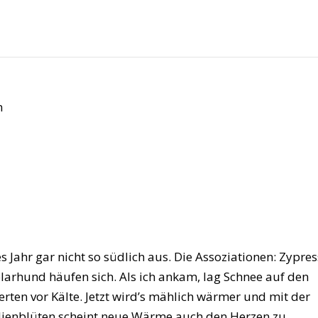
n
Jahr gar nicht so südlich aus. Die Assoziationen: Zypre
arhund häufen sich. Als ich ankam, lag Schnee auf den
rten vor Kälte. Jetzt wird’s mählich wärmer und mit der
ienblüten scheint neue Wärme auch den Herzen zu