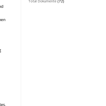
Total Dokumente
(72)
nd
hen
g
tes.