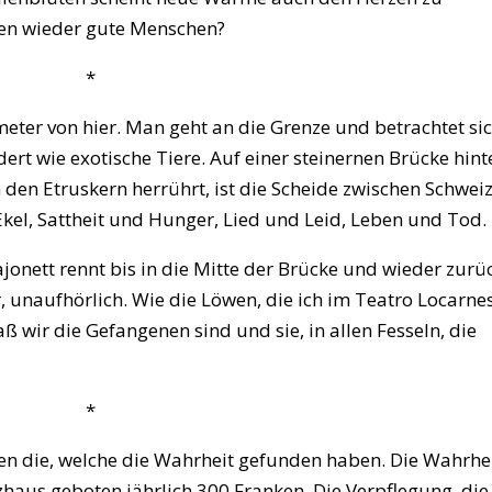
en wieder gute Menschen?
*
ometer von hier. Man geht an die Grenze und betrachtet si
ert wie exotische Tiere. Auf einer steinernen Brücke hint
n den Etruskern herrührt, ist die Scheide zwischen Schwei
 Ekel, Sattheit und Hunger, Lied und Leid, Leben und Tod.
jonett rennt bis in die Mitte der Brücke und wieder zurü
r, unaufhörlich. Wie die Löwen, die ich im Teatro Locarne
daß wir die Gefangenen sind und sie, in allen Fesseln, die
*
n die, welche die Wahrheit gefunden haben. Die Wahrhe
zhaus geboten jährlich 300 Franken. Die Verpflegung, die